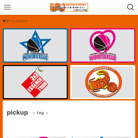
ホーム
pickup
pickup
– tag –